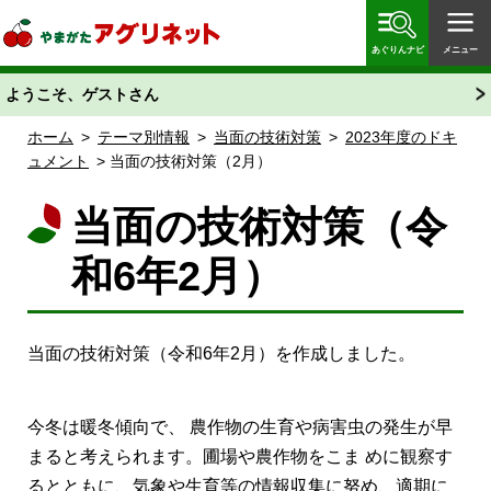
やまがたアグリネット 山形県農業情報サイト 愛称
「あぐりん」
あぐりんナビ
メニュー
ようこそ、ゲストさん
ホーム
>
テーマ別情報
>
当面の技術対策
>
2023年度のドキ
ュメント
> 当面の技術対策（2月）
当面の技術対策（令
和6年2月）
当面の技術対策（令和6年2月）を作成しました。
今冬は暖冬傾向で、 農作物の生育や病害虫の発生が早
まると考えられます。圃場や農作物をこま めに観察す
るとともに、気象や生育等の情報収集に努め、適期に